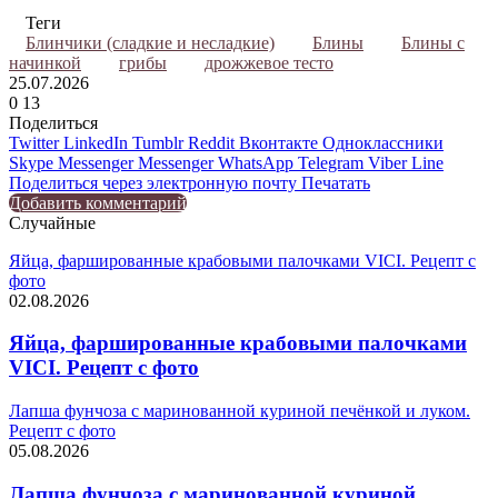
Теги
Блинчики (сладкие и несладкие)
Блины
Блины с
начинкой
грибы
дрожжевое тесто
25.07.2026
0
13
Поделиться
Twitter
LinkedIn
Tumblr
Reddit
Вконтакте
Одноклассники
Skype
Messenger
Messenger
WhatsApp
Telegram
Viber
Line
Поделиться через электронную почту
Печатать
Добавить комментарий
Случайные
Яйца, фаршированные крабовыми палочками VICI. Рецепт с
фото
02.08.2026
Яйца, фаршированные крабовыми палочками
VICI. Рецепт с фото
Лапша фунчоза с маринованной куриной печёнкой и луком.
Рецепт с фото
05.08.2026
Лапша фунчоза с маринованной куриной