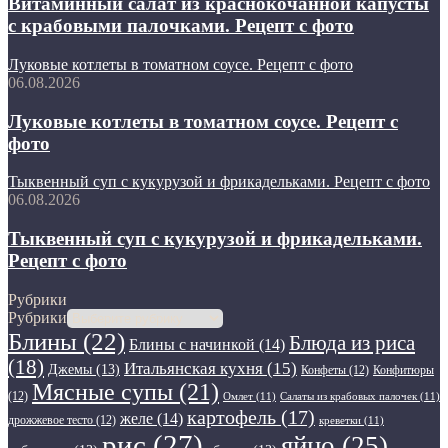
Витаминный салат из краснокочанной капусты
с крабовыми палочками. Рецепт с фото
Луковые котлеты в томатном соусе. Рецепт с фото
06.08.2026
Луковые котлеты в томатном соусе. Рецепт с
фото
Тыквенный суп с кукурузой и фрикадельками. Рецепт с фото
06.08.2026
Тыквенный суп с кукурузой и фрикадельками.
Рецепт с фото
Рубрики
Рубрики
Блины
(22)
Блюда из риса
Блины с начинкой
(14)
(18)
Итальянская кухня
(15)
Джемы
(13)
Конфеты
(12)
Конфитюры
Мясные супы
(21)
(12)
Омлет
(11)
Салаты из крабовых палочек
(11)
картофель
(17)
желе
(14)
дрожжевое тесто
(12)
креветки
(11)
рис
(27)
яйцо
(25)