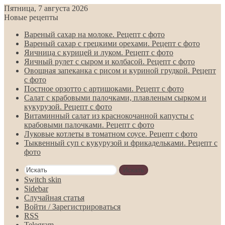
Пятница, 7 августа 2026
Новые рецепты
Вареный сахар на молоке. Рецепт с фото
Вареный сахар с грецкими орехами. Рецепт с фото
Яичница с курицей и луком. Рецепт с фото
Яичный рулет с сыром и колбасой. Рецепт с фото
Овощная запеканка с рисом и куриной грудкой. Рецепт
с фото
Постное орзотто с артишоками. Рецепт с фото
Салат с крабовыми палочками, плавленым сырком и
кукурузой. Рецепт с фото
Витаминный салат из краснокочанной капусты с
крабовыми палочками. Рецепт с фото
Луковые котлеты в томатном соусе. Рецепт с фото
Тыквенный суп с кукурузой и фрикадельками. Рецепт с
фото
Искать
Switch skin
Sidebar
Случайная статья
Войти / Зарегистрироваться
RSS
Telegram