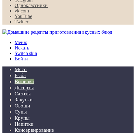
Одноклассники
vk.com
YouTube
Twitter
Меню
Искать
Switch skin
Войти
Мясо
Рыба
Выпечка
Десерты
Салаты
Закуски
Овощи
Супы
Крупы
Напитки
Консервирование