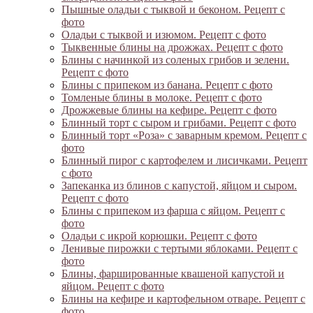
Пышные оладьи с тыквой и беконом. Рецепт с
фото
Оладьи с тыквой и изюмом. Рецепт с фото
Тыквенные блины на дрожжах. Рецепт с фото
Блины с начинкой из соленых грибов и зелени.
Рецепт с фото
Блины с припеком из банана. Рецепт с фото
Томленые блины в молоке. Рецепт с фото
Дрожжевые блины на кефире. Рецепт с фото
Блинный торт с сыром и грибами. Рецепт с фото
Блинный торт «Роза» с заварным кремом. Рецепт с
фото
Блинный пирог с картофелем и лисичками. Рецепт
с фото
Запеканка из блинов с капустой, яйцом и сыром.
Рецепт с фото
Блины с припеком из фарша с яйцом. Рецепт с
фото
Оладьи с икрой корюшки. Рецепт с фото
Ленивые пирожки с тертыми яблоками. Рецепт с
фото
Блины, фаршированные квашеной капустой и
яйцом. Рецепт с фото
Блины на кефире и картофельном отваре. Рецепт с
фото