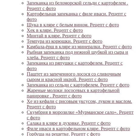
Запеканка из беломорской сельди с картофелем .
Рецепт с фото
Картофельная запеканка с филе иваси. Рецепт с
фото
Щука в кляре с белым вином. Рецепт с фото
Хек в кляре. Рецепт с фото
Минтай в кляре. Рецепт с фото
Темпура из корюшки. Рецепт с фото
Камбала-ёрш в кляре из минералки. Рецепт с фото
Рыбная запеканка под нежной шубкой из сыра и
хлеба. Рецепт с фото
Запеканка из ряпушки с картофелем. Рецепт с
фото
Паштет из запеченного лосося со сливочным
сыром и красной икрой. Рецепт с фото
Запеканка из сельди с картофелем. Рецепт с фото
Жареные молоки лососевых в картофельной
панировке . Рецепт с фото
Хе из кефали с рисовым уксусом, луком и маслом.
Рецепт с фото
Скумбрия в морозилке «Мурманское сало». Рецепт
с фото
Салака в кляре в духовке. Рецепт с фото
Филе иваси в картофельном кляре. Рецепт с фото
Горбуша на решетке. Рецепт с фото