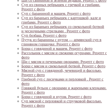
Щи со свининой и зеленой редькой. Рецепт с фото
Суп из свиных ребрышек с гречкой и грибами.
Рецепт с фото
Суп с бараниной и машем. Рецепт с фото
Суп из бараньих ребрышек с картошкой, кале и
грибами. Рецепт с фото
Суп из бараньих ребрышек со свекольной ботвой
и чесночными стрелками . Рецепт с фото
Суп бозбаш. Рецепт с фото
Путук из баранины с нутом — армянский суп в
глиняном горшочке. Рецепт с фото
Борщ с говядиной и машем. Рецепт с фото
Рассольник с мясом и свежими огурцами. Рецепт с
фото
Щи с мясом и печеными овощами. Рецепт с фото
Борщ с мясом и свекольной ботвой. Рецепт с фото
Мясной суп с говядиной, чечевицей и фасолью.
Рецепт с фото
Грибной суп с лисичками и перловкой . Рецепт с
фото
Говяжий бульон с овощами и жареными клецками.
Рецепт с фото
Борщ с говядиной и нутом. Рецепт с фото
Суп мясной с перловкой и стручковой фасолью.
Рецепт с фото