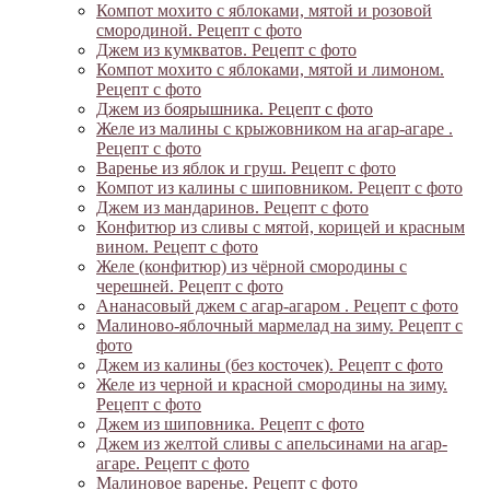
Компот мохито с яблоками, мятой и розовой
смородиной. Рецепт с фото
Джем из кумкватов. Рецепт с фото
Компот мохито с яблоками, мятой и лимоном.
Рецепт с фото
Джем из боярышника. Рецепт с фото
Желе из малины с крыжовником на агар-агаре .
Рецепт с фото
Варенье из яблок и груш. Рецепт с фото
Компот из калины с шиповником. Рецепт с фото
Джем из мандаринов. Рецепт с фото
Конфитюр из сливы с мятой, корицей и красным
вином. Рецепт с фото
Желе (конфитюр) из чёрной смородины с
черешней. Рецепт с фото
Ананасовый джем с агар-агаром . Рецепт с фото
Малиново-яблочный мармелад на зиму. Рецепт с
фото
Джем из калины (без косточек). Рецепт с фото
Желе из черной и красной смородины на зиму.
Рецепт с фото
Джем из шиповника. Рецепт с фото
Джем из желтой сливы с апельсинами на агар-
агаре. Рецепт с фото
Малиновое варенье. Рецепт с фото