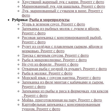
Хрустящий жареный лук с карри. Рецепт с фото
Маринованный лук для шашлыка. Рецепт с фото
Лук, маринованный с сумахом в вине. Рецепт с
фото
Рубрика:
Рыба и морепродукты
Угорь в зеленом соусе. Рецепт с фото
Запеканка из рыбных молок с луком и яйцом.
Рецепт с фото
Рисовая запеканка с консервированной рыбой.
Рецепт с фото
Рулет из селёдки с плавленым сырком, яйцом и
морковью. Рецепт с фото
Треска с яичным соусом. Рецепт с фото
Рыба в микроволновке. Рецепт с фото
Не суп из форели . Рецепт с фото
Отварная рыба с цедрой (в рукаве). Рецепт с фото
Рыба в молоке. Рецепт с фото
Морской язык с соусом нантюа. Рецепт с фото
Запеканка из филе минтая с кабачками и сыром.
Рецепт с фото
Запеканки из рыбы и риса в формочках для кексов
. Рецепт с фото
Мойва, приготовленная на пару. Рецепт с фото
Картофельная запеканка с консервированным
тунцом. Рецепт с фото