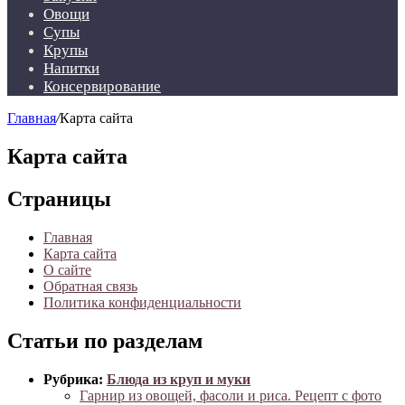
Овощи
Супы
Крупы
Напитки
Консервирование
Главная
/
Карта сайта
Карта сайта
Страницы
Главная
Карта сайта
О сайте
Обратная связь
Политика конфиденциальности
Статьи по разделам
Рубрика:
Блюда из круп и муки
Гарнир из овощей, фасоли и риса. Рецепт с фото