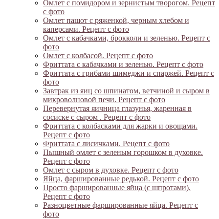
Омлет с помидором и зернистым творогом. Рецепт
с фото
Омлет пашот с ряженкой, черным хлебом и
каперсами. Рецепт с фото
Омлет с кабачками, брокколи и зеленью. Рецепт с
фото
Омлет с колбасой. Рецепт с фото
Фриттата с кабачками и зеленью. Рецепт с фото
Фриттата с грибами шимеджи и спаржей. Рецепт с
фото
Завтрак из яиц со шпинатом, ветчиной и сыром в
микроволновой печи. Рецепт с фото
Перевернутая яичница глазунья, жаренная в
сосиске с сыром . Рецепт с фото
Фриттата с колбасками для жарки и овощами.
Рецепт с фото
Фриттата с лисичками. Рецепт с фото
Пышный омлет с зеленым горошком в духовке.
Рецепт с фото
Омлет с сыром в духовке. Рецепт с фото
Яйца, фаршированные редькой. Рецепт с фото
Просто фаршированные яйца (с шпротами).
Рецепт с фото
Разноцветные фаршированные яйца. Рецепт с
фото