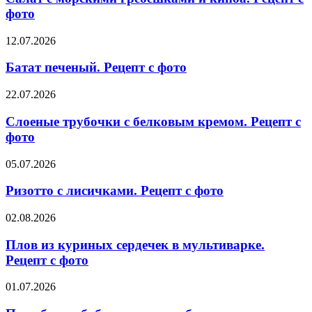
с
гребешками
фото
фото
и
киноа.
Батат
12.07.2026
Рецепт
печеный.
с
Рецепт
Батат печеный. Рецепт с фото
фото
с
фото
Слоеные
22.07.2026
трубочки
с
Слоеные трубочки с белковым кремом. Рецепт с
белковым
фото
кремом.
Рецепт
Ризотто
05.07.2026
с
с
фото
лисичками.
Ризотто с лисичками. Рецепт с фото
Рецепт
с
Плов
02.08.2026
фото
из
куриных
Плов из куриных сердечек в мультиварке.
сердечек
Рецепт с фото
в
мультиварке.
Поке-
01.07.2026
Рецепт
боул
с
с