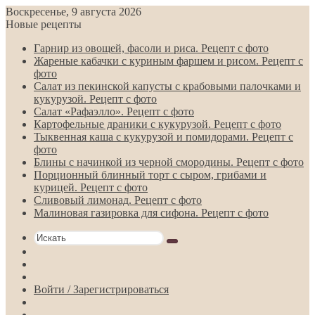
Воскресенье, 9 августа 2026
Новые рецепты
Гарнир из овощей, фасоли и риса. Рецепт с фото
Жареные кабачки с куриным фаршем и рисом. Рецепт с
фото
Салат из пекинской капусты с крабовыми палочками и
кукурузой. Рецепт с фото
Салат «Рафаэлло». Рецепт с фото
Картофельные драники с кукурузой. Рецепт с фото
Тыквенная каша с кукурузой и помидорами. Рецепт с
фото
Блины с начинкой из черной смородины. Рецепт с фото
Порционный блинный торт с сыром, грибами и
курицей. Рецепт с фото
Сливовый лимонад. Рецепт с фото
Малиновая газировка для сифона. Рецепт с фото
Искать
Switch
skin
Sidebar
Случайная
статья
Войти / Зарегистрироваться
RSS
Telegram