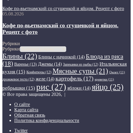
Кофе по-вьетнамский со сгущенкой и яйцом. Рецепт с фото
05.08.2026
Кофе по-вьетнамский со сгущенкой и яйцом.
Рецепт с фото
Рубрики
Рубрики
Блины
(22)
Блюда из риса
Блины с начинкой
(14)
(18)
Итальянская
Джемы
(14)
Варенье
(13)
Запеканки из рыбы
(12)
Мясные супы
(21)
кухня
(15)
Конфитюры
(12)
Омлет
(11)
картофель
(17)
желе
(14)
дрожжевое тесто
(12)
креветки
(11)
рис
(27)
яйцо
(25)
ребрышки
(15)
яблоки
(14)
© Все права защищены 2026, |
О сайте
Карта сайта
Обратная связь
Политика конфиденциальности
Twitter