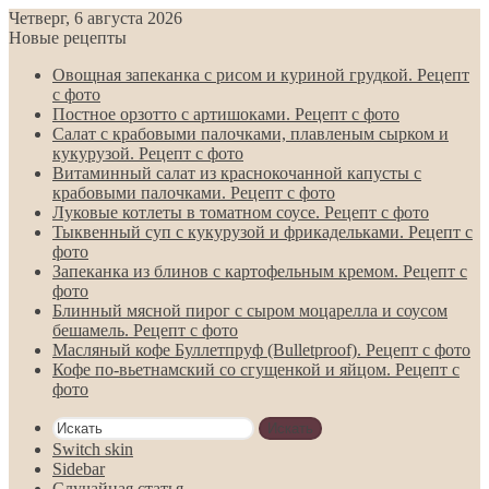
Четверг, 6 августа 2026
Новые рецепты
Овощная запеканка с рисом и куриной грудкой. Рецепт
с фото
Постное орзотто с артишоками. Рецепт с фото
Салат с крабовыми палочками, плавленым сырком и
кукурузой. Рецепт с фото
Витаминный салат из краснокочанной капусты с
крабовыми палочками. Рецепт с фото
Луковые котлеты в томатном соусе. Рецепт с фото
Тыквенный суп с кукурузой и фрикадельками. Рецепт с
фото
Запеканка из блинов с картофельным кремом. Рецепт с
фото
Блинный мясной пирог с сыром моцарелла и соусом
бешамель. Рецепт с фото
Масляный кофе Буллетпруф (Bulletproof). Рецепт с фото
Кофе по-вьетнамский со сгущенкой и яйцом. Рецепт с
фото
Искать
Switch skin
Sidebar
Случайная статья