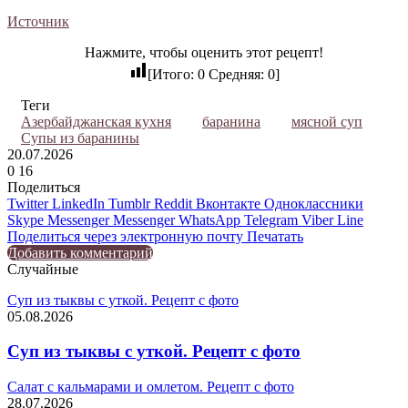
Источник
Нажмите, чтобы оценить этот рецепт!
[Итого:
0
Средняя:
0
]
Теги
Азербайджанская кухня
баранина
мясной суп
Супы из баранины
20.07.2026
0
16
Поделиться
Twitter
LinkedIn
Tumblr
Reddit
Вконтакте
Одноклассники
Skype
Messenger
Messenger
WhatsApp
Telegram
Viber
Line
Поделиться через электронную почту
Печатать
Добавить комментарий
Случайные
Cуп из тыквы с уткой. Рецепт с фото
05.08.2026
Cуп из тыквы с уткой. Рецепт с фото
Салат с кальмарами и омлетом. Рецепт с фото
28.07.2026