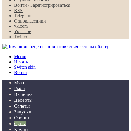
Войти / Зарегистрироваться
RSS
Telegram
Одноклассники
vk.com
YouTube
Twitter
Меню
Искать
Switch skin
Войти
Мясо
Рыба
Выпечка
Десерты
Салаты
Закуски
Овощи
Супы
Крупы