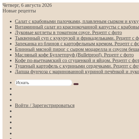
Четверг, 6 августа 2026
Новые рецепты
Салат с крабовыми палочками, плавленым сырком и кукур
Витаминный салат из краснокочанной капусты с крабовы
Луковые котлеты в томатном соусе. Рецепт с фото
Тыквенный суп с кукурузой и фрикадельками. Рецепт с ф
Запеканка из блинов с картофельным кремом. Рецепт с ф
Блинный мясной пирог с сыром моцарелла и соусом беша
Масляный кофе Буллетпруф (Bulletproof). Рецепт с фото
Кофе по-вьетнамский со сгущенкой и яйцом. Рецепт с фо
Тушеный картофель с куриными сердечками. Рецепт с фо
Лапша фунчоза с маринованной куриной печёнкой и луко
Искать
Switch
skin
Sidebar
Случайная
статья
Войти / Зарегистрироваться
RSS
Telegram
Одноклассники
vk.com
YouTube
Twitter