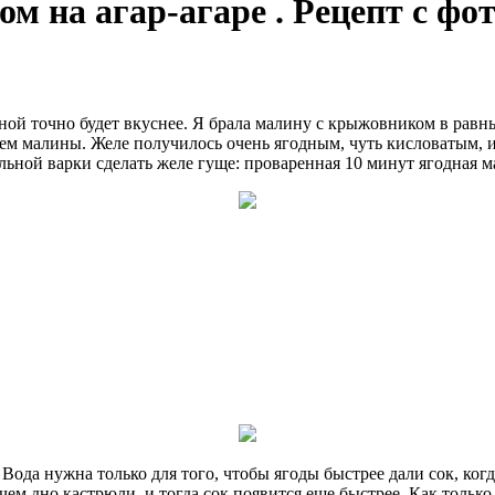
 на агар-агаре . Рецепт с фо
ной точно будет вкуснее. Я брала малину с крыжовником в равн
м малины. Желе получилось очень ягодным, чуть кисловатым, и 
ельной варки сделать желе гуще: проваренная 10 минут ягодная ма
. Вода нужна только для того, чтобы ягоды быстрее дали сок, к
м дно кастрюли, и тогда сок появится еще быстрее. Как только