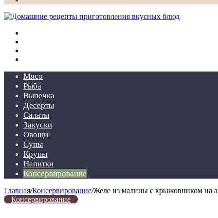
Меню
Искать
Switch
skin
Войти
Мясо
Рыба
Выпечка
Десерты
Салаты
Закуски
Овощи
Супы
Крупы
Напитки
Консервирование
Главная
/
Консервирование
/
Желе из малины с крыжовником на аг
Консервирование