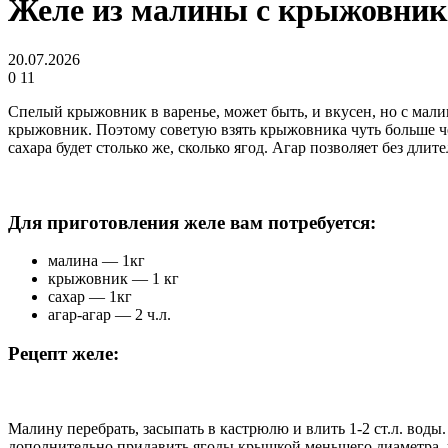
Желе из малины с крыжовником
20.07.2026
0
11
Спелый крыжовник в варенье, может быть, и вкусен, но с мали
крыжовник. Поэтому советую взять крыжовника чуть больше че
сахара будет столько же, сколько ягод. Агар позволяет без длит
Для приготовления желе вам потребуется:
малина — 1кг
крыжовник — 1 кг
сахар — 1кг
агар-агар — 2 ч.л.
Рецепт желе:
Малину перебрать, засыпать в кастрюлю и влить 1-2 ст.л. воды
дополнительно придавить ягоды крышкой меньшего диаметра, че