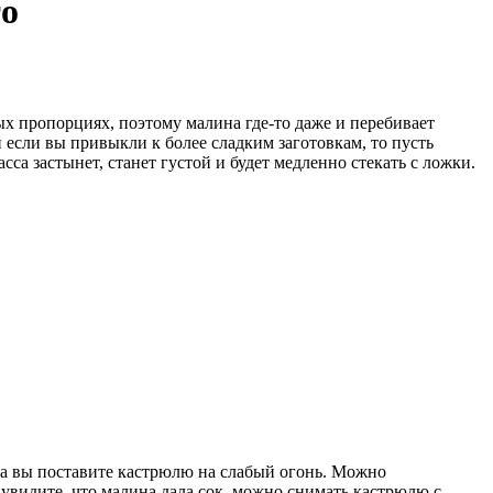
то
ых пропорциях, поэтому малина где-то даже и перебивает
если вы привыкли к более сладким заготовкам, то пусть
сса застынет, станет густой и будет медленно стекать с ложки.
огда вы поставите кастрюлю на слабый огонь. Можно
 увидите, что малина дала сок, можно снимать кастрюлю с