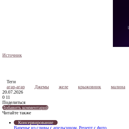
Источник
Теги
агар-агар
Джемы
желе
крыжовник
малина
20.07.2026
0
11
Поделиться
Twitter
LinkedIn
Tumblr
Reddit
Вконтакте
Одноклассники
Skype
Messenger
Messenger
WhatsApp
Telegram
Viber
Line
Поделиться
Печатать
Добавить комментарий
через
Читайте также
электронную
Закрыть
Консервирование
почту
Варенье из сливы с апельсином. Рецепт с фото