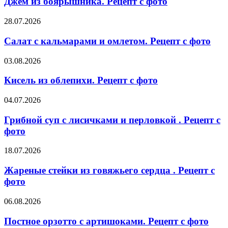
Джем из боярышника. Рецепт с фото
Рецепт
с
Салат
28.07.2026
фото
с
кальмарами
Салат с кальмарами и омлетом. Рецепт с фото
и
омлетом.
Кисель
03.08.2026
Рецепт
из
с
облепихи.
Кисель из облепихи. Рецепт с фото
фото
Рецепт
с
Грибной
04.07.2026
фото
суп
с
Грибной суп с лисичками и перловкой . Рецепт с
лисичками
фото
и
перловкой
Жареные
18.07.2026
.
стейки
Рецепт
из
Жареные стейки из говяжьего сердца . Рецепт с
с
говяжьего
фото
фото
сердца
.
Постное
06.08.2026
Рецепт
орзотто
с
с
Постное орзотто с артишоками. Рецепт с фото
фото