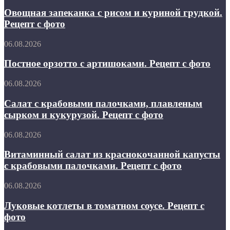
запеканка
с
с
Овощная запеканка с рисом и куриной грудкой.
фото
рисом
Рецепт с фото
и
куриной
Постное
06.08.2026
грудкой.
орзотто
Рецепт
с
Постное орзотто с артишоками. Рецепт с фото
с
артишоками.
фото
Рецепт
Салат
06.08.2026
с
с
фото
крабовыми
Салат с крабовыми палочками, плавленым
палочками,
сырком и кукурузой. Рецепт с фото
плавленым
сырком
Витаминный
06.08.2026
и
салат
кукурузой.
из
Витаминный салат из краснокочанной капусты
Рецепт
краснокочанной
с крабовыми палочками. Рецепт с фото
с
капусты
фото
с
Луковые
06.08.2026
крабовыми
котлеты
палочками.
в
Луковые котлеты в томатном соусе. Рецепт с
Рецепт
томатном
фото
с
соусе.
фото