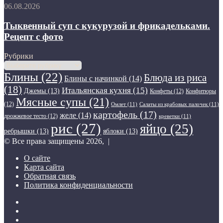
Рецепт
Тыквенный
06.08.2026
с
суп
фото
с
Тыквенный суп с кукурузой и фрикадельками.
кукурузой
Рецепт с фото
и
фрикадельками.
Рубрики
Рецепт
Рубрики
с
Блины
(22)
Блюда из риса
фото
Блины с начинкой
(14)
(18)
Итальянская кухня
(15)
Джемы
(13)
Конфеты
(12)
Конфитюры
Мясные супы
(21)
(12)
Омлет
(11)
Салаты из крабовых палочек
(11)
картофель
(17)
желе
(14)
дрожжевое тесто
(12)
креветки
(11)
рис
(27)
яйцо
(25)
ребрышки
(13)
яблоки
(13)
© Все права защищены 2026, |
О сайте
Карта сайта
Обратная связь
Политика конфиденциальности
Twitter
YouTube
vk.com