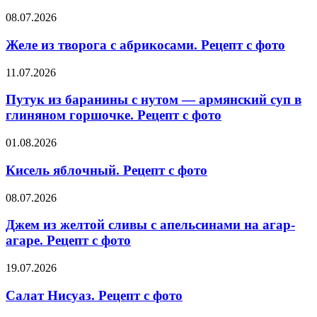
артишоками.
Рецепт
Желе
08.07.2026
с
из
фото
творога
Желе из творога с абрикосами. Рецепт с фото
с
абрикосами.
Путук
11.07.2026
Рецепт
из
с
баранины
Путук из баранины с нутом — армянский суп в
фото
с
глиняном горшочке. Рецепт с фото
нутом
—
Кисель
01.08.2026
армянский
яблочный.
суп
Рецепт
Кисель яблочный. Рецепт с фото
в
с
глиняном
фото
Джем
08.07.2026
горшочке.
из
Рецепт
желтой
Джем из желтой сливы с апельсинами на агар-
с
сливы
фото
агаре. Рецепт с фото
с
апельсинами
Салат
19.07.2026
на
Нисуаз.
агар-
Рецепт
Салат Нисуаз. Рецепт с фото
агаре.
с
Рецепт