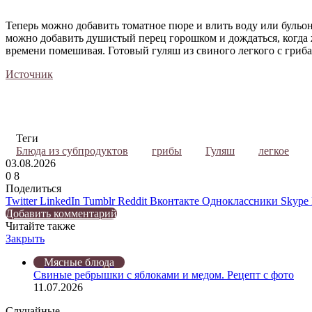
Теперь можно добавить томатное пюре и влить воду или бульо
можно добавить душистый перец горошком и дождаться, когда 
времени помешивая. Готовый гуляш из свиного легкого с грибам
Источник
Теги
Блюда из субпродуктов
грибы
Гуляш
легкое
03.08.2026
0
8
Поделиться
Twitter
LinkedIn
Tumblr
Reddit
Вконтакте
Одноклассники
Skype
Добавить комментарий
Читайте также
Закрыть
Мясные блюда
Свиные ребрышки с яблоками и медом. Рецепт с фото
11.07.2026
Случайные