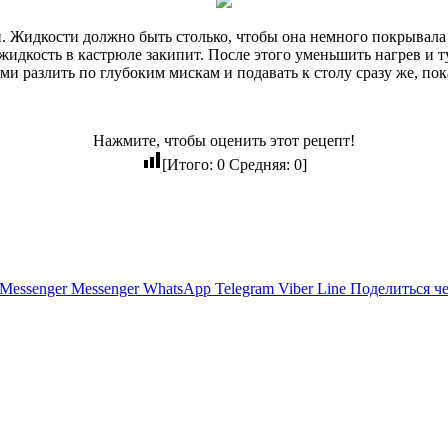
н. Жидкости должно быть столько, чтобы она немного покрывала
жидкость в кастрюле закипит. После этого уменьшить нагрев и 
и разлить по глубоким мискам и подавать к столу сразу же, пок
Нажмите, чтобы оценить этот рецепт!
[Итого:
0
Средняя:
0
]
Messenger
Messenger
WhatsApp
Telegram
Viber
Line
Поделиться ч