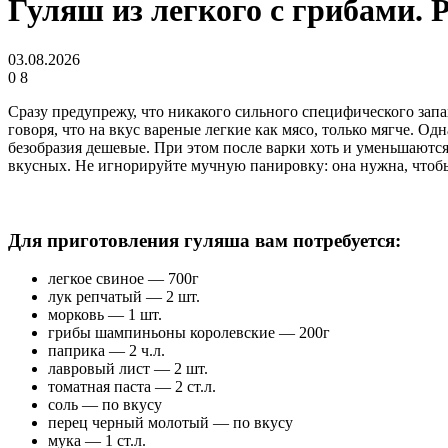
Гуляш из легкого с грибами. 
03.08.2026
0
8
Сразу предупрежу, что никакого сильного специфического запах
говоря, что на вкус вареные легкие как мясо, только мягче. Од
безобразия дешевые. При этом после варки хоть и уменьшаются
вкусных. Не игнорируйте мучную панировку: она нужна, чтобы
Для приготовления гуляша вам потребуется:
легкое свиное — 700г
лук репчатый — 2 шт.
морковь — 1 шт.
грибы шампиньоны королевские — 200г
паприка — 2 ч.л.
лавровый лист — 2 шт.
томатная паста — 2 ст.л.
соль — по вкусу
перец черный молотый — по вкусу
мука — 1 ст.л.