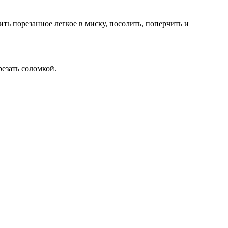
ть порезанное легкое в миску, посолить, поперчить и
езать соломкой.