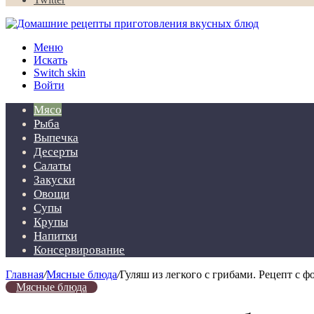
Меню
Искать
Switch skin
Войти
Мясо
Рыба
Выпечка
Десерты
Салаты
Закуски
Овощи
Супы
Крупы
Напитки
Консервирование
Главная
/
Мясные блюда
/
Гуляш из легкого с грибами. Рецепт с ф
Мясные блюда