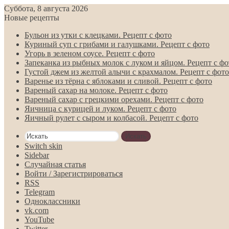
Суббота, 8 августа 2026
Новые рецепты
Бульон из утки с клецками. Рецепт с фото
Куриный суп с грибами и галушками. Рецепт с фото
Угорь в зеленом соусе. Рецепт с фото
Запеканка из рыбных молок с луком и яйцом. Рецепт с фо
Густой джем из желтой алычи с крахмалом. Рецепт с фото
Варенье из тёрна с яблоками и сливой. Рецепт с фото
Вареный сахар на молоке. Рецепт с фото
Вареный сахар с грецкими орехами. Рецепт с фото
Яичница с курицей и луком. Рецепт с фото
Яичный рулет с сыром и колбасой. Рецепт с фото
Искать
Switch skin
Sidebar
Случайная статья
Войти / Зарегистрироваться
RSS
Telegram
Одноклассники
vk.com
YouTube
Twitter